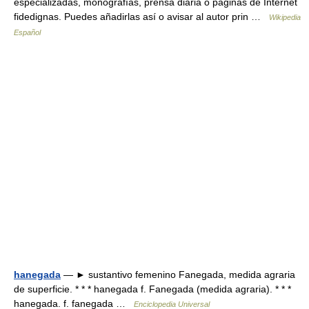
especializadas, monografías, prensa diaria o páginas de Internet
fidedignas. Puedes añadirlas así o avisar al autor prin …
Wikipedia
Español
hanegada
— ► sustantivo femenino Fanegada, medida agraria
de superficie. * * * hanegada f. Fanegada (medida agraria). * * *
hanegada. f. fanegada …
Enciclopedia Universal