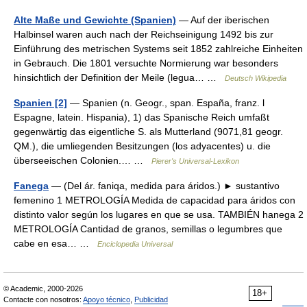
Alte Maße und Gewichte (Spanien)
— Auf der iberischen
Halbinsel waren auch nach der Reichseinigung 1492 bis zur
Einführung des metrischen Systems seit 1852 zahlreiche Einheiten
in Gebrauch. Die 1801 versuchte Normierung war besonders
hinsichtlich der Definition der Meile (legua… …
Deutsch Wikipedia
Spanien [2]
— Spanien (n. Geogr., span. España, franz. l
Espagne, latein. Hispania), 1) das Spanische Reich umfaßt
gegenwärtig das eigentliche S. als Mutterland (9071,81 geogr.
QM.), die umliegenden Besitzungen (los adyacentes) u. die
überseeischen Colonien.… …
Pierer's Universal-Lexikon
Fanega
— (Del ár. faniqa, medida para áridos.) ► sustantivo
femenino 1 METROLOGÍA Medida de capacidad para áridos con
distinto valor según los lugares en que se usa. TAMBIÉN hanega 2
METROLOGÍA Cantidad de granos, semillas o legumbres que
cabe en esa… …
Enciclopedia Universal
© Academic, 2000-2026
18+
Contacte con nosotros:
Apoyo técnico
,
Publicidad