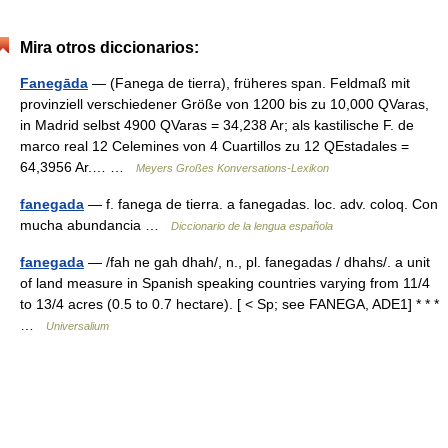
Mira otros diccionarios:
Fanegāda
— (Fanega de tierra), früheres span. Feldmaß mit
provinziell verschiedener Größe von 1200 bis zu 10,000 QVaras,
in Madrid selbst 4900 QVaras = 34,238 Ar; als kastilische F. de
marco real 12 Celemines von 4 Cuartillos zu 12 QEstadales =
64,3956 Ar.… …
Meyers Großes Konversations-Lexikon
fanegada
— f. fanega de tierra. a fanegadas. loc. adv. coloq. Con
mucha abundancia …
Diccionario de la lengua española
fanegada
— /fah ne gah dhah/, n., pl. fanegadas / dhahs/. a unit
of land measure in Spanish speaking countries varying from 11/4
to 13/4 acres (0.5 to 0.7 hectare). [ < Sp; see FANEGA, ADE1] * * *
…
Universalium