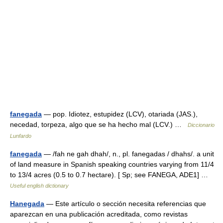
fanegada
— pop. Idiotez, estupidez (LCV), otariada (JAS.),
necedad, torpeza, algo que se ha hecho mal (LCV.) …
Diccionario
Lunfardo
fanegada
— /fah ne gah dhah/, n., pl. fanegadas / dhahs/. a unit
of land measure in Spanish speaking countries varying from 11/4
to 13/4 acres (0.5 to 0.7 hectare). [ Sp; see FANEGA, ADE1] …
Useful english dictionary
Hanegada
— Este artículo o sección necesita referencias que
aparezcan en una publicación acreditada, como revistas