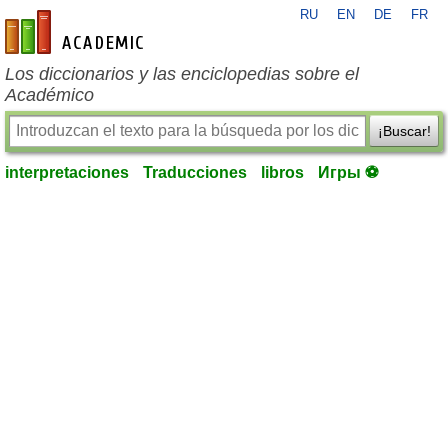
RU
EN
DE
FR
es-academic.com
Los diccionarios y las enciclopedias sobre el
Académico
¡Buscar!
interpretaciones
Traducciones
libros
Игры ⚽