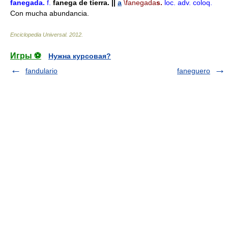
fanegada
.
f.
fanega de tierra.
||
a
\fanegada
s.
loc. adv.
coloq.
Con mucha abundancia.
Enciclopedia Universal
.
2012
.
Игры ⚽
Нужна курсовая?
fandulario
faneguero